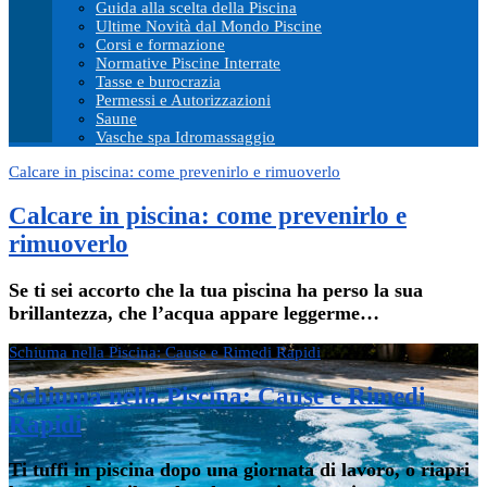
Guida alla scelta della Piscina
Ultime Novità dal Mondo Piscine
Corsi e formazione
Normative Piscine Interrate
Tasse e burocrazia
Permessi e Autorizzazioni
Saune
Vasche spa Idromassaggio
Calcare in piscina: come prevenirlo e rimuoverlo
Calcare in piscina: come prevenirlo e
rimuoverlo
Se ti sei accorto che la tua piscina ha perso la sua
brillantezza, che l’acqua appare leggerme…
Schiuma nella Piscina: Cause e Rimedi Rapidi
Schiuma nella Piscina: Cause e Rimedi
Rapidi
Ti tuffi in piscina dopo una giornata di lavoro, o riapri