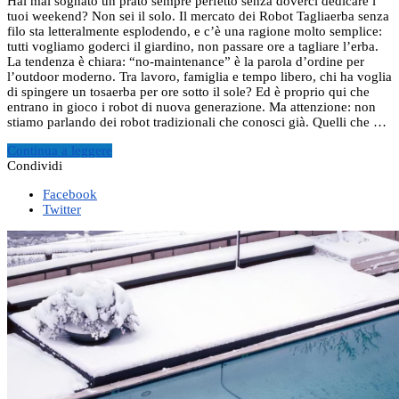
Hai mai sognato un prato sempre perfetto senza doverci dedicare i
tuoi weekend? Non sei il solo. Il mercato dei Robot Tagliaerba senza
filo sta letteralmente esplodendo, e c’è una ragione molto semplice:
tutti vogliamo goderci il giardino, non passare ore a tagliare l’erba.
La tendenza è chiara: “no-maintenance” è la parola d’ordine per
l’outdoor moderno. Tra lavoro, famiglia e tempo libero, chi ha voglia
di spingere un tosaerba per ore sotto il sole? Ed è proprio qui che
entrano in gioco i robot di nuova generazione. Ma attenzione: non
stiamo parlando dei robot tradizionali che conosci già. Quelli che …
Continua a leggere
Condividi
Facebook
Twitter