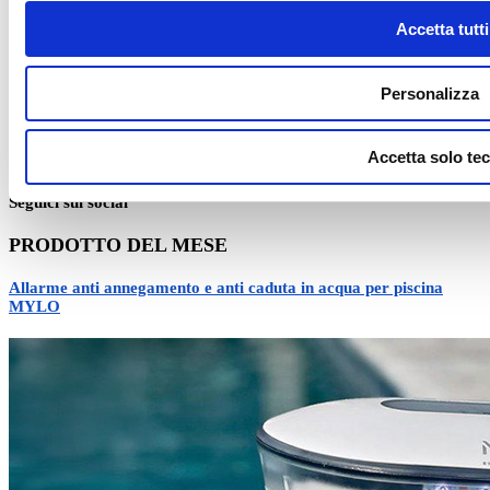
rispetto per la natura si fondono
Accetta tutti
Personalizza
Accetta solo tec
Piscine fuori terra di lusso, perché sceglierle
Seguici sui social
PRODOTTO DEL MESE
Allarme anti annegamento e anti caduta in acqua per piscina
MYLO