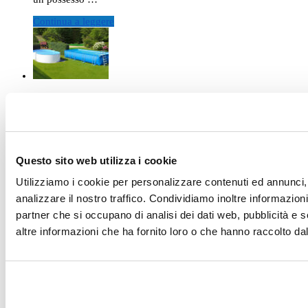
Continua a leggere
Quanto costa una piscina fuori terra?
Questo sito web utilizza i cookie
Utilizziamo i cookie per personalizzare contenuti ed annunci, 
5 consigli per scegliere la piscina fuori terra
analizzare il nostro traffico. Condividiamo inoltre informazioni 
migliore per te
partner che si occupano di analisi dei dati web, pubblicità e 
altre informazioni che ha fornito loro o che hanno raccolto dal 
Biopiscine e Piscine Naturali: relax, bellezza e