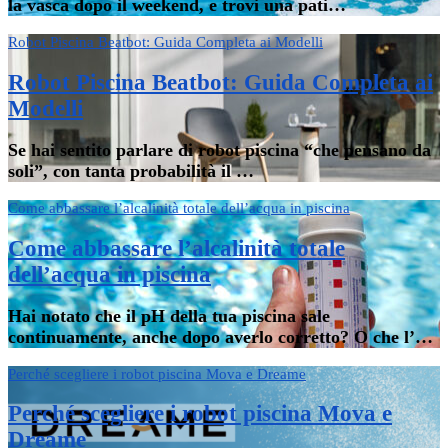
la vasca dopo il weekend, e trovi una pati…
Robot Piscina Beatbot: Guida Completa ai Modelli
Robot Piscina Beatbot: Guida Completa ai
Modelli
Se hai sentito parlare di robot piscina “che pensano da
soli”, con tanta probabilità il …
Come abbassare l’alcalinità totale dell’acqua in piscina
Come abbassare l’alcalinità totale
dell’acqua in piscina
Hai notato che il pH della tua piscina sale
continuamente, anche dopo averlo corretto? O che l’…
Perché scegliere i robot piscina Mova e Dreame
Perché scegliere i robot piscina Mova e
Dreame