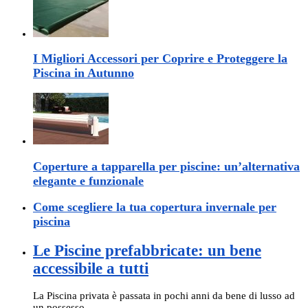
I Migliori Accessori per Coprire e Proteggere la
Piscina in Autunno
Coperture a tapparella per piscine: un’alternativa
elegante e funzionale
Come scegliere la tua copertura invernale per
piscina
Le Piscine prefabbricate: un bene
accessibile a tutti
La Piscina privata è passata in pochi anni da bene di lusso ad
un possesso …