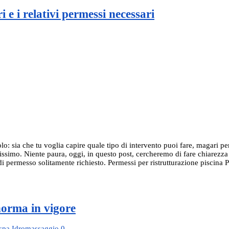
i e i relativi permessi necessari
golo: sia che tu voglia capire quale tipo di intervento puoi fare, magari p
cilissimo. Niente paura, oggi, in questo post, cercheremo di fare chiarez
po di permesso solitamente richiesto. Permessi per ristrutturazione piscin
norma in vigore
spa Idromassaggio
0