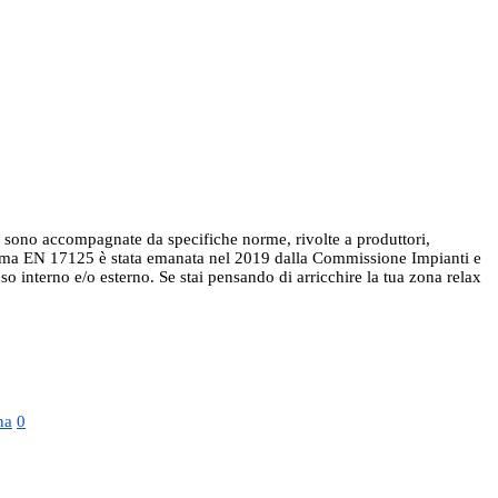
re sono accompagnate da specifiche norme, rivolte a produttori,
 La norma EN 17125 è stata emanata nel 2019 dalla Commissione Impianti e
uso interno e/o esterno. Se stai pensando di arricchire la tua zona relax
na
0