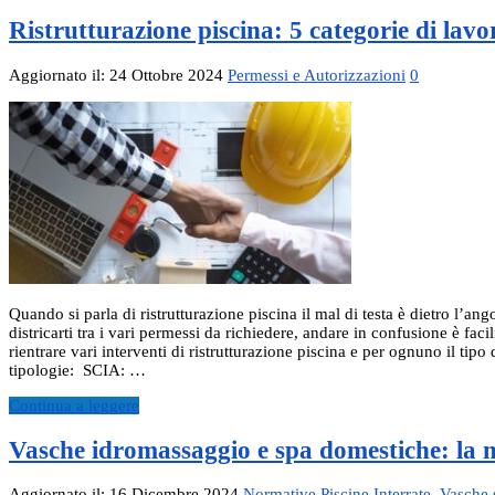
Ristrutturazione piscina: 5 categorie di lavor
Aggiornato il: 24 Ottobre 2024
Permessi e Autorizzazioni
0
Quando si parla di ristrutturazione piscina il mal di testa è dietro l’an
districarti tra i vari permessi da richiedere, andare in confusione è fa
rientrare vari interventi di ristrutturazione piscina e per ognuno il ti
tipologie: SCIA: …
Continua a leggere
Vasche idromassaggio e spa domestiche: la 
Aggiornato il: 16 Dicembre 2024
Normative Piscine Interrate
,
Vasche 