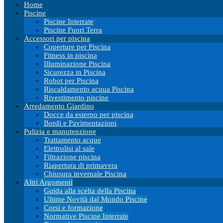
Home
Piscine
Piscine Interrate
Piscine Fuori Terra
Accessori per piscina
Coperture per Piscina
Fitness in piscina
Illuminazione Piscina
Sicurezza in Piscina
Robot per Piscina
Riscaldamento acqua Piscina
Rivestimento piscine
Arredamento Giardino
Docce da esterno per piscina
Bordi e Pavimentazioni
Pulizia e manutenzione
Trattamento acque
Elettrolisi al sale
Filtrazione piscina
Riapertura di primavera
Chiusura invernale Piscina
Altri Argomenti
Guida alla scelta della Piscina
Ultime Novità dal Mondo Piscine
Corsi e formazione
Normative Piscine Interrate