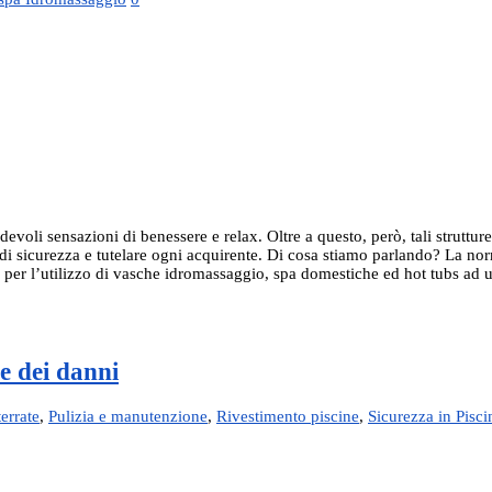
voli sensazioni di benessere e relax. Oltre a questo, però, tali struttu
quisiti di sicurezza e tutelare ogni acquirente. Di cosa stiamo parlando?
uida per l’utilizzo di vasche idromassaggio, spa domestiche ed hot tubs ad 
ne dei danni
terrate
,
Pulizia e manutenzione
,
Rivestimento piscine
,
Sicurezza in Pisci