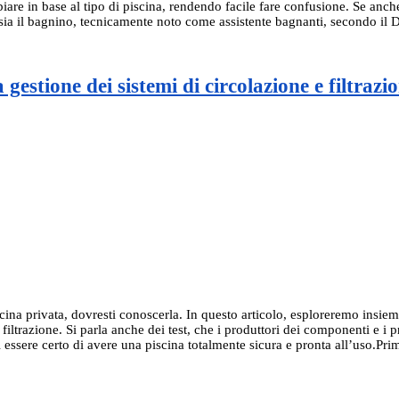
iare in base al tipo di piscina, rendendo facile fare confusione. Se anch
hi sia il bagnino, tecnicamente noto come assistente bagnanti, secondo i
gestione dei sistemi di circolazione e filtrazi
a privata, dovresti conoscerla. In questo articolo, esploreremo insieme tu
 e filtrazione. Si parla anche dei test, che i produttori dei componenti e
 essere certo di avere una piscina totalmente sicura e pronta all’uso.Pri