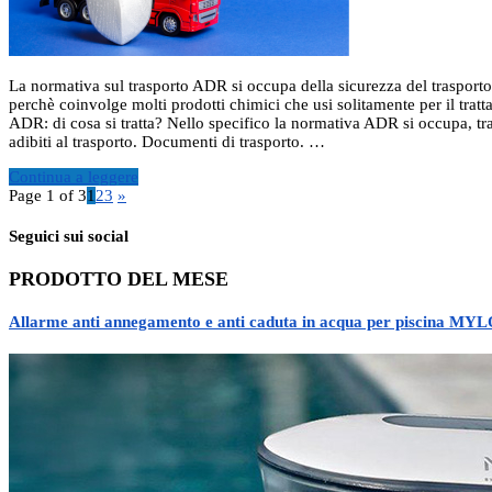
La normativa sul trasporto ADR si occupa della sicurezza del trasporto s
perchè coinvolge molti prodotti chimici che usi solitamente per il tra
ADR: di cosa si tratta? Nello specifico la normativa ADR si occupa, tra g
adibiti al trasporto. Documenti di trasporto. …
Continua a leggere
Page 1 of 3
1
2
3
»
Seguici sui social
PRODOTTO DEL MESE
Allarme anti annegamento e anti caduta in acqua per piscina MY