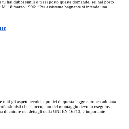
e tu hai dubbi simili o ti sei posto queste domande, sei nel posto
l D.M. 18 marzo 1996: “Per assistente bagnante si intende una …
one
tti gli aspetti tecnici e pratici di questa legge europea adottata
 i professionisti che si occupano del montaggio devono eseguire.
ma di entrare nei dettagli della UNI EN 16713, è importante