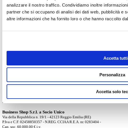
Fitness in piscina
analizzare il nostro traffico. Condividiamo inoltre informazioni 
Guida alla scelta della Piscina
partner che si occupano di analisi dei dati web, pubblicità e 
Illuminazione Piscina
Normative Piscine Interrate
altre informazioni che ha fornito loro o che hanno raccolto dal 
Pavimentazioni esterne Piscina
Permessi e Autorizzazioni
Piscine Fuori Terra
Piscine Interrate
Pulizia e manutenzione
Riapertura di primavera
Riscaldamento acqua Piscina
Rivestimento piscine
Accetta tutti
Robot per Piscina
Saune
Sicurezza in Piscina
Personalizza
Tasse e burocrazia
Trattamento acque
Ultime Novità dal Mondo Piscine
Vasche spa Idromassaggio
Accetta solo tec
Riferimenti
Business Shop S.r.l. a Socio Unico
Via della Repubblica n. 19/1 - 42123 Reggio Emilia (RE)
P.Iva e C.F. 02458850357 - N.REG. CCIAA R.E.A. nr. 0283404 -
Cap. soc. 60.000,00 € i.v.