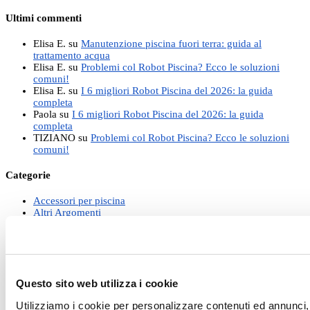
Ultimi commenti
Elisa E.
su
Manutenzione piscina fuori terra: guida al
trattamento acqua
Elisa E.
su
Problemi col Robot Piscina? Ecco le soluzioni
comuni!
Elisa E.
su
I 6 migliori Robot Piscina del 2026: la guida
completa
Paola
su
I 6 migliori Robot Piscina del 2026: la guida
completa
TIZIANO
su
Problemi col Robot Piscina? Ecco le soluzioni
comuni!
Categorie
Accessori per piscina
Altri Argomenti
Arredamento Giardino
Bordi e Pavimentazioni
Chiusura invernale Piscina
Coperture per Piscina
Corsi e formazione
Docce da esterno per piscina
Questo sito web utilizza i cookie
Elettrolisi al sale
Utilizziamo i cookie per personalizzare contenuti ed annunci, 
Filtrazione piscina