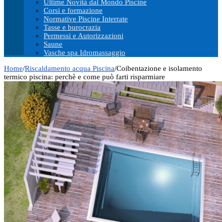
Ultime Novità dal Mondo Piscine
Corsi e formazione
Normative Piscine Interrate
Tasse e burocrazia
Permessi e Autorizzazioni
Saune
Vasche spa Idromassaggio
Home
/
Riscaldamento acqua Piscina
/
Coibentazione e isolamento
termico piscina: perchè e come può farti risparmiare