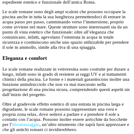
espediente estetico e funzionale dell’antica Roma.
Le scale romane sono degli ampi scaloni che possono occupare la
piscina anche in tutta la sua lunghezza permettendoci di entrare in
acqua passo per passo, camminando verso l’immersione, proprio
come avviene nel mare. Queste strutture sono interessanti sia da un
punto di vista estetico che funzionale: oltre all’eleganza che
comunicano, infatti, agevolano l’emntrata in acqua in totale
sicurezza e costituiscono anche uno spazio utilizzabile per prendere
il sole in ammollo, simile alla riva di una spiaggia.
Eleganza e comfort
Le scale romane realizzate in vetroresina sono costruite per durare a
lungo, infatti sono in grado di resistere ai raggi UV e ai trattamenti
chimici della piscina. Le forme e i materiali garantiscono inoltre una
funzione antisdrucciolo che non va mai trascurato nella
progettazione di una piscina sicura, comprendendo questi aspetti sin
dall’inizio del progetto.
Oltre al gradevole effetto estetico di una entrata in piscina larga e
digradante, le scale romane possono rappresentare una vera e
propria zona relax, dove sedersi a parlare e a prendere il sole a
contatto con l’acqua. Possono inoltre essere arricchite da bocchette
per l’
idromassaggio
, un’altro strumento che saprà farsi apprezzare e
che gli antichi romani ci invidierebbero.