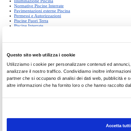
Illuminazione Piscina
Normative Piscine Interrate
Pavimentazioni esterne Piscina
Permessi e Autorizzazioni
Piscine Fuori Terra
Piscine Interrate
Pulizia e manutenzione
Riapertura di primavera
Riscaldamento acqua Piscina
Rivestimento piscine
Robot per Piscina
Questo sito web utilizza i cookie
Saune
Sicurezza in Piscina
Utilizziamo i cookie per personalizzare contenuti ed annunci, 
Tasse e burocrazia
Trattamento acque
analizzare il nostro traffico. Condividiamo inoltre informazioni 
Ultime Novità dal Mondo Piscine
partner che si occupano di analisi dei dati web, pubblicità e 
Vasche spa Idromassaggio
altre informazioni che ha fornito loro o che hanno raccolto dal 
Riferimenti
Business Shop S.r.l. a Socio Unico
Via della Repubblica n. 19/1 - 42123 Reggio Emilia (RE)
P.Iva e C.F. 02458850357 - N.REG. CCIAA R.E.A. nr. 0283404 -
Cap. soc. 60.000,00 € i.v.
Registro delle Imprese di Reggio Emilia - Iscrizione al registro delle Imprese n°
Accetta tutti
02458850357