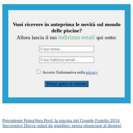
Vuoi ricevere in anteprima le novità sul mondo
delle piscine?
indirizzo email
Allora lascia il tuo
qui sotto:
Accetto l'informativa sulla
privacy
Precedente
PrimaVera Pool: la piscina del Grande Fratello 2014
Successivo
Docce solari da giardino: senza rinunciare al design!