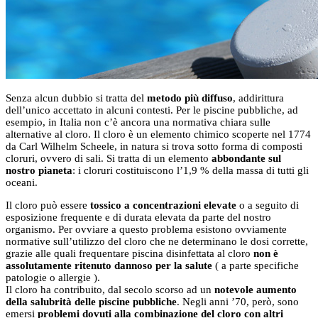
Senza alcun dubbio si tratta del
metodo più diffuso
, addirittura
dell’unico accettato in alcuni contesti. Per le piscine pubbliche, ad
esempio, in Italia non c’è ancora una normativa chiara sulle
alternative al cloro. Il cloro è un elemento chimico scoperte nel 1774
da Carl Wilhelm Scheele, in natura si trova sotto forma di composti
cloruri, ovvero di sali. Si tratta di un elemento
abbondante sul
nostro pianeta
: i cloruri costituiscono l’1,9 % della massa di tutti gli
oceani.
Il cloro può essere
tossico a concentrazioni elevate
o a seguito di
esposizione frequente e di durata elevata da parte del nostro
organismo. Per ovviare a questo problema esistono ovviamente
normative sull’utilizzo del cloro che ne determinano le dosi corrette,
grazie alle quali frequentare piscina disinfettata al cloro
non è
assolutamente ritenuto dannoso per la salute
( a parte specifiche
patologie o allergie ).
Il cloro ha contribuito, dal secolo scorso ad un
notevole aumento
della salubrità delle piscine pubbliche
. Negli anni ’70, però, sono
emersi
problemi dovuti alla combinazione del cloro con altri