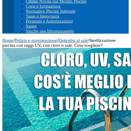
Ultime Novità dal Mondo Piscine
Corsi e formazione
Normative Piscine Interrate
Tasse e burocrazia
Permessi e Autorizzazioni
Saune
Vasche spa Idromassaggio
Home
/
Pulizia e manutenzione
/
Elettrolisi al sale
/
Sterilizzazione
piscina con raggi UV, con cloro o sale. Cosa scegliere?