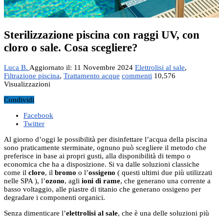
Sterilizzazione piscina con raggi UV, con
cloro o sale. Cosa scegliere?
Luca B.
Aggiornato il: 11 Novembre 2024
Elettrolisi al sale
,
Filtrazione piscina
,
Trattamento acque
commenti
10,576
Visualizzazioni
Condividi
Facebook
Twitter
Al giorno d’oggi le possibilità per disinfettare l’acqua della piscina
sono praticamente sterminate, ognuno può scegliere il metodo che
preferisce in base ai propri gusti, alla disponibilità di tempo o
economica che ha a disposizione. Si va dalle soluzioni classiche
come il
cloro
, il
bromo
o l’
ossigeno
( questi ultimi due più utilizzati
nelle SPA ), l’
ozono
, agli
ioni di rame
, che generano una corrente a
basso voltaggio, alle piastre di titanio che generano ossigeno per
degradare i componenti organici.
Senza dimenticare l’
elettrolisi al sale
, che è una delle soluzioni più