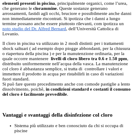
elementi presenti in piscina
, principalmente organici, come l’urea,
che generano le
clorammine.
Queste sostanze generano
arrossamenti, fastidi agli occhi, bruciore e possibilmente anche danni
non immediatamente riscontrati. Si ipotizza che i danni a lungo
termine possano anche essere piuttosto rilevanti, com ipotizza un
noto studio del Dr. Alfred Bernard
, dell’Università Cattolica di
Lovanio.
Il cloro in piscina va utilizzato in 2 modi distinti: per i trattamenti
shock saltuari ( ad esempio dopo piogge abbondanti, per la chiusura
o riapertura della piscina ) e per la manutenzione ordinaria, per la
quale occorre mantenere
livelli di cloro libero tra 0.6 e 1.50 ppm
,
distribuito uniformemente nell’acqua della vasca. La manutenzione
col cloro è abbastanza semplice, si tratta di controllare i valori e
immettere il prodotto in acqua per ristabilirli in caso di variazioni
fuori standard.
Si può fare questo procedimento anche con comode pastiglie a lento
dissolvimento, poichè,
in condizioni standard e costanti il consumo
del cloro è facilmente prevedibile
.
Vantaggi e svantaggi della disinfezione col cloro
Sistema più utilizzato e ben conosciuto da chi si occupa di
piscine