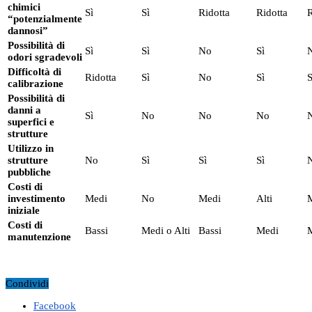
chimici
Sì
Sì
Ridotta
Ridotta
R
“potenzialmente
dannosi”
Possibilità di
Sì
Sì
No
Sì
odori sgradevoli
Difficoltà di
Ridotta
Sì
No
Sì
S
calibrazione
Possibilità di
danni a
Sì
No
No
No
superfici e
strutture
Utilizzo in
strutture
No
Sì
Sì
Sì
pubbliche
Costi di
investimento
Medi
No
Medi
Alti
iniziale
Costi di
Bassi
Medi o Alti
Bassi
Medi
manutenzione
Condividi
Facebook