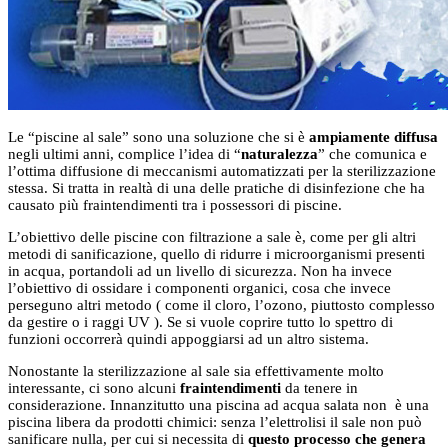
Le “piscine al sale” sono una soluzione che si è
ampiamente diffusa
negli ultimi anni, complice l’idea di “
naturalezza
” che comunica e
l’ottima diffusione di meccanismi automatizzati per la sterilizzazione
stessa. Si tratta in realtà di una delle pratiche di disinfezione che ha
causato più fraintendimenti tra i possessori di piscine.
L’obiettivo delle piscine con filtrazione a sale è, come per gli altri
metodi di sanificazione, quello di ridurre i microorganismi presenti
in acqua, portandoli ad un livello di sicurezza. Non ha invece
l’obiettivo di ossidare i componenti organici, cosa che invece
perseguno altri metodo ( come il cloro, l’ozono, piuttosto complesso
da gestire o i raggi UV ). Se si vuole coprire tutto lo spettro di
funzioni occorrerà quindi appoggiarsi ad un altro sistema.
Nonostante la sterilizzazione al sale sia effettivamente molto
interessante, ci sono alcuni
fraintendimenti
da tenere in
considerazione. Innanzitutto una piscina ad acqua salata non è una
piscina libera da prodotti chimici: senza l’elettrolisi il sale non può
sanificare nulla, per cui si necessita di
questo processo che genera