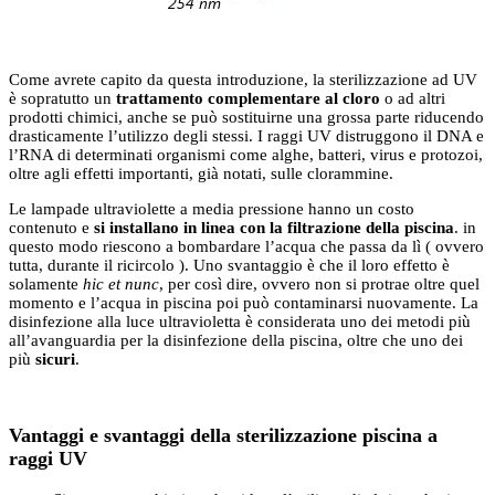
Come avrete capito da questa introduzione, la sterilizzazione ad UV
è sopratutto un
trattamento complementare al cloro
o ad altri
prodotti chimici, anche se può sostituirne una grossa parte riducendo
drasticamente l’utilizzo degli stessi. I raggi UV distruggono il DNA e
l’RNA di determinati organismi come alghe, batteri, virus e protozoi,
oltre agli effetti importanti, già notati, sulle clorammine.
Le lampade ultraviolette a media pressione hanno un costo
contenuto e
si installano in linea con la filtrazione della piscina
. in
questo modo riescono a bombardare l’acqua che passa da lì ( ovvero
tutta, durante il ricircolo ). Uno svantaggio è che il loro effetto è
solamente
hic et nunc
, per così dire, ovvero non si protrae oltre quel
momento e l’acqua in piscina poi può contaminarsi nuovamente. La
disinfezione alla luce ultravioletta è considerata uno dei metodi più
all’avanguardia per la disinfezione della piscina, oltre che uno dei
più
sicuri
.
Vantaggi e svantaggi della sterilizzazione piscina a
raggi UV