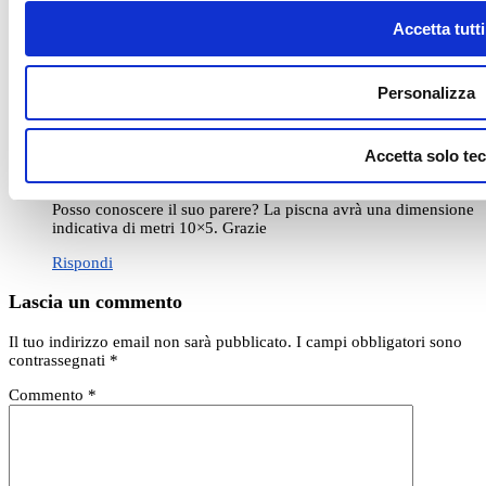
PISCINE Grazie alla sinergica azione del sole, degli UV
Accetta tutti
Blumarine a bassa pressione e dell’ossidazione catalitica
otteniamo una purificazione naturale, sana e a bassa
manutenzione.
Personalizza
3. MICROFILTRAZIONE INATTACCABILE DAI BATTERI
Utilizziamo materiale filtrante bio-resistente e inattaccabile
dalla formazione di biofilm, responsabile principale della
Accetta solo tec
formazione di alghe. Nel sistema XTREME raggiungiamo un
grado di filtrazione di 0,1 micron.
Posso conoscere il suo parere? La piscna avrà una dimensione
indicativa di metri 10×5. Grazie
Rispondi
Lascia un commento
Il tuo indirizzo email non sarà pubblicato.
I campi obbligatori sono
contrassegnati
*
Commento
*