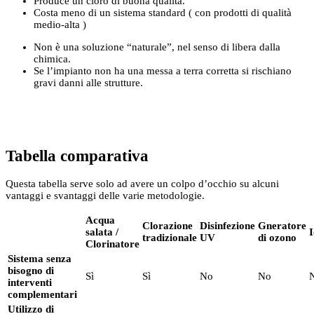
Produce un cloro di buona qualità.
Costa meno di un sistema standard ( con prodotti di qualità
medio-alta )
Non è una soluzione “naturale”, nel senso di libera dalla
chimica.
Se l’impianto non ha una messa a terra corretta si rischiano
gravi danni alle strutture.
Tabella comparativa
Questa tabella serve solo ad avere un colpo d’occhio su alcuni
vantaggi e svantaggi delle varie metodologie.
Acqua
Clorazione
Disinfezione
Gneratore
salata /
I
tradizionale
UV
di ozono
Clorinatore
Sistema senza
bisogno di
Sì
Sì
No
No
interventi
complementari
Utilizzo di