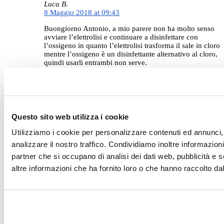
Luca B.
8 Maggio 2018 at 09:43
Buongiorno Antonio, a mio parere non ha molto senso
avviare l’elettrolisi e continuare a disinfettare con
l’ossigeno in quanto l’elettrolisi trasforma il sale in cloro
mentre l’ossigeno è un disinfettante alternativo al cloro,
quindi usarli entrambi non serve.
Rispondi
Questo sito web utilizza i cookie
Alessandra V.
30 Agosto 2018 at 12:38
Utilizziamo i cookie per personalizzare contenuti ed annunci, 
analizzare il nostro traffico. Condividiamo inoltre informazioni 
Buongiorno, vorrei realizzare una piscina interrata e una delle
soluzioni che mi è stata proposta è quella UV.
partner che si occupano di analisi dei dati web, pubblicità e 
Questo quanto viene dichiarato:
altre informazioni che ha fornito loro o che hanno raccolto dal 
ZERO CLORO IN PISCINA Il cloro genera clorammine
tossiche e potenzialmente cancerogene. Nelle piscine private
lo escludiamo dai nostri trattamenti. Nelle piscine pubbliche
ne riduciamo drasticamente le conseguenze negative.
2. IL “SOLE” PURIFICA L’ACQUA DELLE NOSTRE