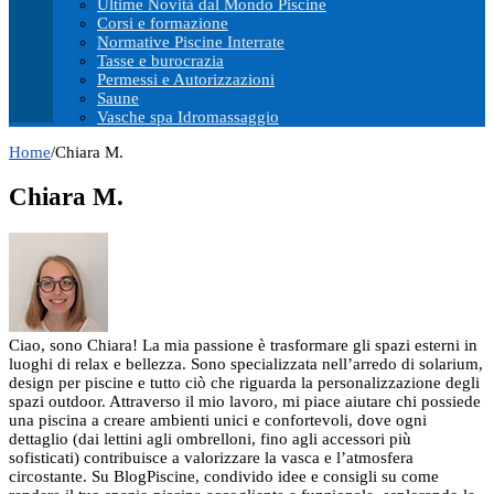
Ultime Novità dal Mondo Piscine
Corsi e formazione
Normative Piscine Interrate
Tasse e burocrazia
Permessi e Autorizzazioni
Saune
Vasche spa Idromassaggio
Home
/
Chiara M.
Chiara M.
Ciao, sono Chiara! La mia passione è trasformare gli spazi esterni in
luoghi di relax e bellezza. Sono specializzata nell’arredo di solarium,
design per piscine e tutto ciò che riguarda la personalizzazione degli
spazi outdoor. Attraverso il mio lavoro, mi piace aiutare chi possiede
una piscina a creare ambienti unici e confortevoli, dove ogni
dettaglio (dai lettini agli ombrelloni, fino agli accessori più
sofisticati) contribuisce a valorizzare la vasca e l’atmosfera
circostante. Su BlogPiscine, condivido idee e consigli su come