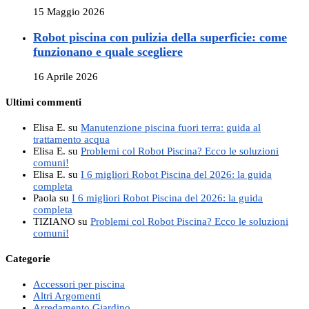
15 Maggio 2026
Robot piscina con pulizia della superficie: come
funzionano e quale scegliere
16 Aprile 2026
Ultimi commenti
Elisa E.
su
Manutenzione piscina fuori terra: guida al
trattamento acqua
Elisa E.
su
Problemi col Robot Piscina? Ecco le soluzioni
comuni!
Elisa E.
su
I 6 migliori Robot Piscina del 2026: la guida
completa
Paola
su
I 6 migliori Robot Piscina del 2026: la guida
completa
TIZIANO
su
Problemi col Robot Piscina? Ecco le soluzioni
comuni!
Categorie
Accessori per piscina
Altri Argomenti
Arredamento Giardino