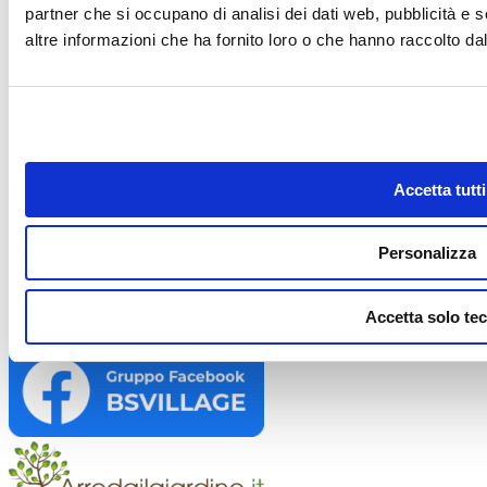
partner che si occupano di analisi dei dati web, pubblicità e 
Riferimenti
altre informazioni che ha fornito loro o che hanno raccolto dal 
Business Shop S.r.l. a Socio Unico
Via della Repubblica n. 19/1 - 42123 Reggio Emilia (RE)
P.Iva e C.F. 02458850357 - N.REG. CCIAA R.E.A. nr. 0283404 -
Cap. soc. 60.000,00 € i.v.
Registro delle Imprese di Reggio Emilia - Iscrizione al registro delle Imprese n°
02458850357
Accetta tutti
Privacy policy
-
Cookie policy
Link utili
Personalizza
Accetta solo tec