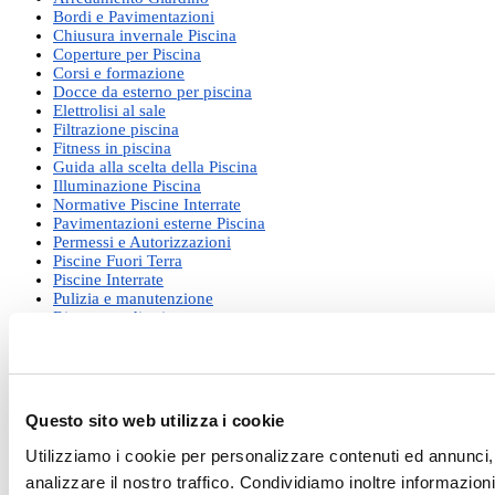
Bordi e Pavimentazioni
Chiusura invernale Piscina
Coperture per Piscina
Corsi e formazione
Docce da esterno per piscina
Elettrolisi al sale
Filtrazione piscina
Fitness in piscina
Guida alla scelta della Piscina
Illuminazione Piscina
Normative Piscine Interrate
Pavimentazioni esterne Piscina
Permessi e Autorizzazioni
Piscine Fuori Terra
Piscine Interrate
Pulizia e manutenzione
Riapertura di primavera
Riscaldamento acqua Piscina
Rivestimento piscine
Robot per Piscina
Saune
Sicurezza in Piscina
Questo sito web utilizza i cookie
Tasse e burocrazia
Trattamento acque
Utilizziamo i cookie per personalizzare contenuti ed annunci, 
Ultime Novità dal Mondo Piscine
analizzare il nostro traffico. Condividiamo inoltre informazioni 
Vasche spa Idromassaggio