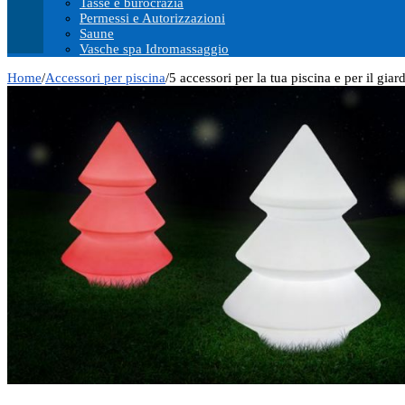
Tasse e burocrazia
Permessi e Autorizzazioni
Saune
Vasche spa Idromassaggio
Home
/
Accessori per piscina
/
5 accessori per la tua piscina e per il gia