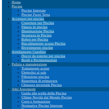
Home
Piscine
Piscine Interrate
Piscine Fuori Terra
Accessori per piscina
Coperture per Piscina
Fitness in piscina
Illuminazione Piscina
Sicurezza in Piscina
Robot per Piscina
Riscaldamento acqua Piscina
Rivestimento piscine
Arredamento Giardino
Docce da esterno per piscina
Bordi e Pavimentazioni
Pulizia e manutenzione
Trattamento acque
Elettrolisi al sale
Filtrazione piscina
Riapertura di primavera
Chiusura invernale Piscina
Altri Argomenti
Guida alla scelta della Piscina
Ultime Novità dal Mondo Piscine
Corsi e formazione
Normative Piscine Interrate