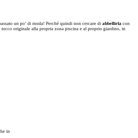
passato un po’ di moda! Perché quindi non cercare di
abbellirla
con
n tocco originale alla propria zona piscina e al proprio giardino, in
che in