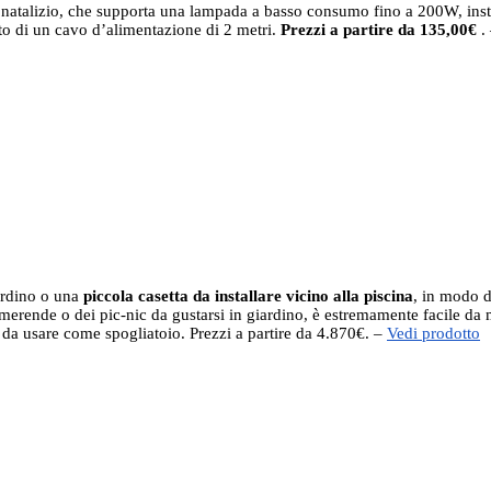
 natalizio, che supporta una lampada a basso consumo fino a 200W, installa
ato di un cavo d’alimentazione di 2 metri.
Prezzi a partire da 135,00€
.
ardino o una
piccola casetta da installare vicino alla piscina
, in modo d
e merende o dei pic-nic da gustarsi in giardino, è estremamente facile d
 da usare come spogliatoio. Prezzi a partire da 4.870€. –
Vedi prodotto