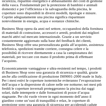
sicurezza, risparmio energetico e abbassamento dei costi di gestione
della vasca.
Fondamentali per la protezione di bambini e animali
domestici e per l’efficienza e la salvaguardia della piscina, le
coperture sono disponibili in diversi modelli, tipologie e misure.
Coprire adeguatamente una piscina significa risparmiare
notevolmente in energia, acqua e sostanze chimiche.
Business Shop opera da anni nel settore, occupandosi della fornitura
di materiali di costruzione, accessori e arredi, prodotti dai migliori
marchi attivi sul mercato internazionale. Grazie a un servizio
costantemente aggiornato sulla base del feedback dei clienti,
Business Shop offre una personalizzata guida all’acquisto, assistenza
telefonica, spedizioni tramite corriere, consegna celere e la
possibilità di ricevere direttamente a casa la campionatura dei
materiali, per toccare con mano il prodotto prima di effettuare
l’acquisto.
Economicamente vantaggiose e ultra-resistenti nel tempo, i prodotti
di Business Shop sono una garanzia di sicurezza e qualità, grazie
anche alla certificazione di produzione IS09001-2000 made in Italy.
Per i mesi estivi le coperture isotermiche eviteranno l’evaporazione
dell’acqua e la dispersione di calore nelle ore notturne; nei mesi più
freddi le coperture invernali proteggeranno la piscina dai raggi
solari, dalle intemperie e dalle formazioni di pozze d’acqua
stagnante. Per chi vuole vivere in ogni momento dell’anno il
giardino come un’oasi di tranquillità e relax, le coperture di
protezione sono una garanzia di sicurezza per accidentali cadute