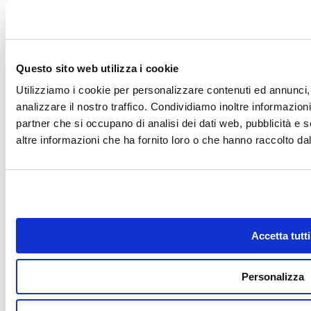
Pulizia e manutenzione
Riapertura di primavera
Riscaldamento acqua Piscina
Rivestimento piscine
Robot per Piscina
Saune
Questo sito web utilizza i cookie
Sicurezza in Piscina
Tasse e burocrazia
Utilizziamo i cookie per personalizzare contenuti ed annunci, 
Trattamento acque
analizzare il nostro traffico. Condividiamo inoltre informazioni 
Ultime Novità dal Mondo Piscine
Vasche spa Idromassaggio
partner che si occupano di analisi dei dati web, pubblicità e 
altre informazioni che ha fornito loro o che hanno raccolto dal 
Riferimenti
Business Shop S.r.l. a Socio Unico
Via della Repubblica n. 19/1 - 42123 Reggio Emilia (RE)
P.Iva e C.F. 02458850357 - N.REG. CCIAA R.E.A. nr. 0283404 -
Cap. soc. 60.000,00 € i.v.
Registro delle Imprese di Reggio Emilia - Iscrizione al registro delle Imprese n°
02458850357
Accetta tutti
Privacy policy
-
Cookie policy
Personalizza
Link utili