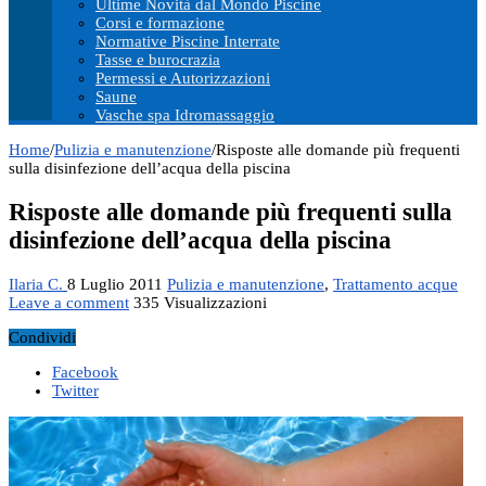
Ultime Novità dal Mondo Piscine
Corsi e formazione
Normative Piscine Interrate
Tasse e burocrazia
Permessi e Autorizzazioni
Saune
Vasche spa Idromassaggio
Home
/
Pulizia e manutenzione
/
Risposte alle domande più frequenti
sulla disinfezione dell’acqua della piscina
Risposte alle domande più frequenti sulla
disinfezione dell’acqua della piscina
Ilaria C.
8 Luglio 2011
Pulizia e manutenzione
,
Trattamento acque
Leave a comment
335 Visualizzazioni
Condividi
Facebook
Twitter