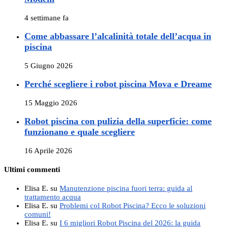
4 settimane fa
Come abbassare l’alcalinità totale dell’acqua in
piscina
5 Giugno 2026
Perché scegliere i robot piscina Mova e Dreame
15 Maggio 2026
Robot piscina con pulizia della superficie: come
funzionano e quale scegliere
16 Aprile 2026
Ultimi commenti
Elisa E.
su
Manutenzione piscina fuori terra: guida al
trattamento acqua
Elisa E.
su
Problemi col Robot Piscina? Ecco le soluzioni
comuni!
Elisa E.
su
I 6 migliori Robot Piscina del 2026: la guida