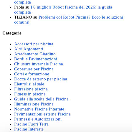
completa
Paola
su
I 6 migliori Robot Piscina del 2026: la guida
completa
TIZIANO
su
Problemi col Robot Piscina? Ecco le soluzioni
comuni!
Categorie
Accessori per piscina
Altri Argomenti
Arredamento Giardino
Bordi e Pavimentazioni
Chiusura invernale Piscina
Coperture per Piscina
Corsi e formazione
Docce da esterno per piscina
Elettrolisi al sale
Filtrazione piscina
Fitness in piscina
Guida alla scelta della Piscina
Illuminazione Piscina
Normative Piscine Interrate
Pavimentazioni esterne Piscina
Permessi e Autorizzazioni
Piscine Fuori Terra
Piscine Interrate