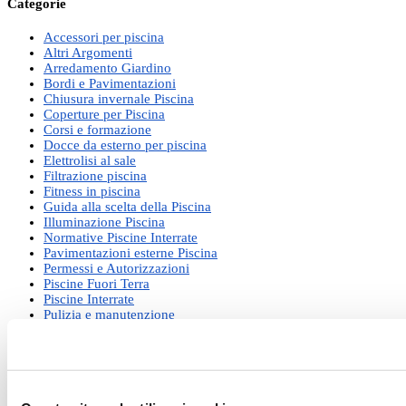
Categorie
Accessori per piscina
Altri Argomenti
Arredamento Giardino
Bordi e Pavimentazioni
Chiusura invernale Piscina
Coperture per Piscina
Corsi e formazione
Docce da esterno per piscina
Elettrolisi al sale
Filtrazione piscina
Fitness in piscina
Guida alla scelta della Piscina
Illuminazione Piscina
Normative Piscine Interrate
Pavimentazioni esterne Piscina
Permessi e Autorizzazioni
Piscine Fuori Terra
Piscine Interrate
Pulizia e manutenzione
Riapertura di primavera
Riscaldamento acqua Piscina
Rivestimento piscine
Robot per Piscina
Saune