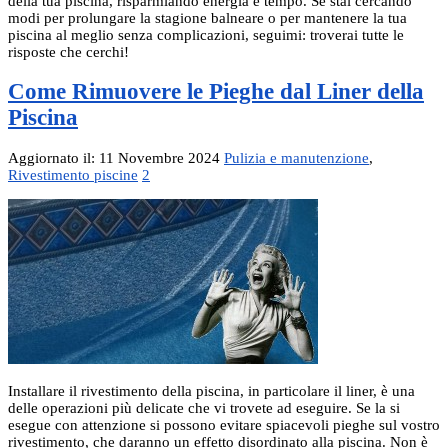
della tua piscina, risparmiando energia e tempo. Se stai cercando
modi per prolungare la stagione balneare o per mantenere la tua
piscina al meglio senza complicazioni, seguimi: troverai tutte le
risposte che cerchi!
Come Rimuovere le Pieghe dal Liner della
Piscina
Aggiornato il: 11 Novembre 2024
Pulizia e manutenzione
,
Rivestimento piscine
2
Installare il rivestimento della piscina, in particolare il liner, è una
delle operazioni più delicate che vi trovete ad eseguire. Se la si
esegue con attenzione si possono evitare spiacevoli pieghe sul vostro
rivestimento, che daranno un effetto disordinato alla piscina. Non è