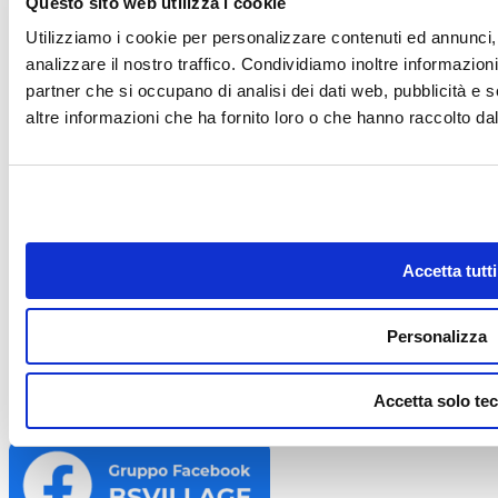
Sicurezza in Piscina
Questo sito web utilizza i cookie
Tasse e burocrazia
Utilizziamo i cookie per personalizzare contenuti ed annunci, 
Trattamento acque
Ultime Novità dal Mondo Piscine
analizzare il nostro traffico. Condividiamo inoltre informazioni 
Vasche spa Idromassaggio
partner che si occupano di analisi dei dati web, pubblicità e 
altre informazioni che ha fornito loro o che hanno raccolto dal 
Riferimenti
Business Shop S.r.l. a Socio Unico
Via della Repubblica n. 19/1 - 42123 Reggio Emilia (RE)
P.Iva e C.F. 02458850357 - N.REG. CCIAA R.E.A. nr. 0283404 -
Cap. soc. 60.000,00 € i.v.
Registro delle Imprese di Reggio Emilia - Iscrizione al registro delle Imprese n°
02458850357
Accetta tutti
Privacy policy
-
Cookie policy
Link utili
Personalizza
Accetta solo tec