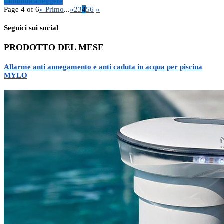
Continua a leggere
Page 4 of 6
« Primo
...
«
2
3
4
5
6
»
Seguici sui social
PRODOTTO DEL MESE
Allarme anti annegamento e anti caduta in acqua per piscina
MYLO