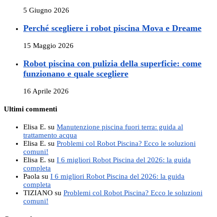
5 Giugno 2026
Perché scegliere i robot piscina Mova e Dreame
15 Maggio 2026
Robot piscina con pulizia della superficie: come
funzionano e quale scegliere
16 Aprile 2026
Ultimi commenti
Elisa E.
su
Manutenzione piscina fuori terra: guida al
trattamento acqua
Elisa E.
su
Problemi col Robot Piscina? Ecco le soluzioni
comuni!
Elisa E.
su
I 6 migliori Robot Piscina del 2026: la guida
completa
Paola
su
I 6 migliori Robot Piscina del 2026: la guida
completa
TIZIANO
su
Problemi col Robot Piscina? Ecco le soluzioni
comuni!