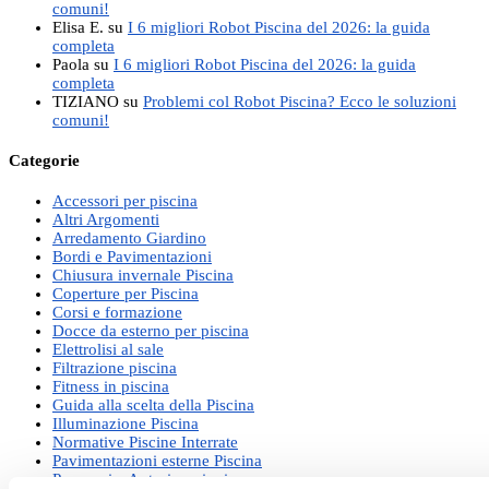
comuni!
Elisa E.
su
I 6 migliori Robot Piscina del 2026: la guida
completa
Paola
su
I 6 migliori Robot Piscina del 2026: la guida
completa
TIZIANO
su
Problemi col Robot Piscina? Ecco le soluzioni
comuni!
Categorie
Accessori per piscina
Altri Argomenti
Arredamento Giardino
Bordi e Pavimentazioni
Chiusura invernale Piscina
Coperture per Piscina
Corsi e formazione
Docce da esterno per piscina
Elettrolisi al sale
Filtrazione piscina
Fitness in piscina
Guida alla scelta della Piscina
Illuminazione Piscina
Normative Piscine Interrate
Pavimentazioni esterne Piscina
Permessi e Autorizzazioni