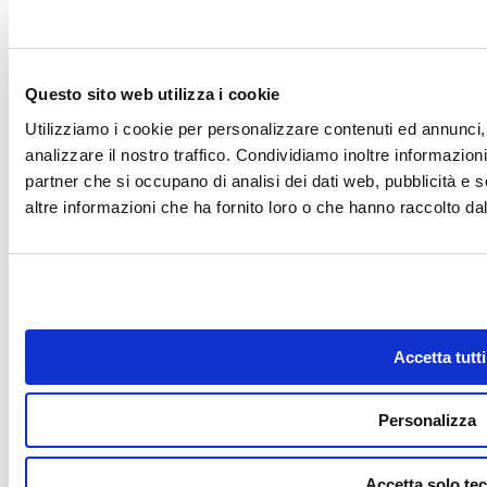
Piscine Fuori Terra
Piscine Interrate
Pulizia e manutenzione
Riapertura di primavera
Riscaldamento acqua Piscina
Questo sito web utilizza i cookie
Rivestimento piscine
Robot per Piscina
Utilizziamo i cookie per personalizzare contenuti ed annunci, 
Saune
analizzare il nostro traffico. Condividiamo inoltre informazioni 
Sicurezza in Piscina
Tasse e burocrazia
partner che si occupano di analisi dei dati web, pubblicità e 
Trattamento acque
altre informazioni che ha fornito loro o che hanno raccolto dal 
Ultime Novità dal Mondo Piscine
Vasche spa Idromassaggio
Riferimenti
Business Shop S.r.l. a Socio Unico
Via della Repubblica n. 19/1 - 42123 Reggio Emilia (RE)
P.Iva e C.F. 02458850357 - N.REG. CCIAA R.E.A. nr. 0283404 -
Accetta tutti
Cap. soc. 60.000,00 € i.v.
Registro delle Imprese di Reggio Emilia - Iscrizione al registro delle Imprese n°
02458850357
Personalizza
Privacy policy
-
Cookie policy
Link utili
Accetta solo tec