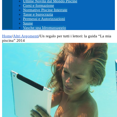
Ultime Novità dal Mondo Piscine
Corsi e formazione
Normative Piscine Interrate
Tasse e burocrazia
Permessi e Autorizzazioni
Saune
Vasche spa Idromassaggio
Home
/
Altri Argomenti
/
Un regalo per tutti i lettori: la guida “La mia
piscina” 2014