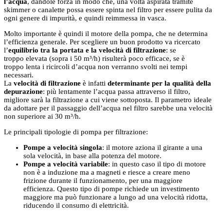
l’acqua
, dandole forza in modo che, una volta aspirata tramite
skimmer o canalette possa essere spinta nel filtro per essere pulita da
ogni genere di impurità, e quindi reimmessa in vasca.
Molto importante è quindi il motore della pompa, che ne determina
l’efficienza generale. Per scegliere un buon prodotto va ricercato
l’
equilibrio tra la portata e la velocità di filtrazione
: se
troppo elevata (sopra i 50 m³/h) risulterà poco efficace, se è
troppo lenta i ricircoli d’acqua non verranno svolti nei tempi
necessari.
La
velocità di filtrazione
è infatti
determinante per la qualità della
depurazione
: più lentamente l’acqua passa attraverso il filtro,
migliore sarà la filtrazione a cui viene sottoposta. Il parametro ideale
da adottare per il passaggio dell’acqua nel filtro sarebbe una velocità
non superiore ai 30 m³/h.
Le principali tipologie di pompa per filtrazione:
Pompe a velocità singola
: il motore aziona il girante a una
sola velocità, in base alla potenza del motore.
Pompe a velocità variabile
: in questo caso il tipo di motore
non è a induzione ma a magneti e riesce a creare meno
frizione durante il funzionamento, per una maggiore
efficienza. Questo tipo di pompe richiede un investimento
maggiore ma può funzionare a lungo ad una velocità ridotta,
riducendo il consumo di elettricità.