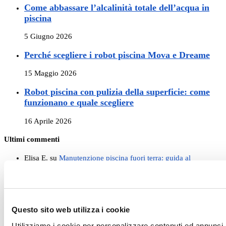
Come abbassare l’alcalinità totale dell’acqua in
piscina
5 Giugno 2026
Perché scegliere i robot piscina Mova e Dreame
15 Maggio 2026
Robot piscina con pulizia della superficie: come
funzionano e quale scegliere
16 Aprile 2026
Ultimi commenti
Elisa E.
su
Manutenzione piscina fuori terra: guida al
trattamento acqua
Elisa E.
su
Problemi col Robot Piscina? Ecco le soluzioni
comuni!
Elisa E.
su
I 6 migliori Robot Piscina del 2026: la guida
completa
Questo sito web utilizza i cookie
Paola
su
I 6 migliori Robot Piscina del 2026: la guida
completa
Utilizziamo i cookie per personalizzare contenuti ed annunci, 