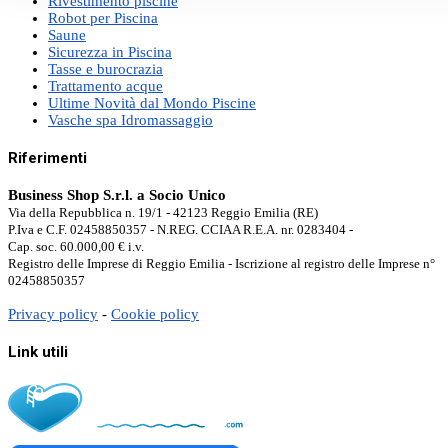
Rivestimento piscine
Robot per Piscina
Saune
Sicurezza in Piscina
Tasse e burocrazia
Trattamento acque
Ultime Novità dal Mondo Piscine
Vasche spa Idromassaggio
Riferimenti
Business Shop S.r.l. a Socio Unico
Via della Repubblica n. 19/1 - 42123 Reggio Emilia (RE)
P.Iva e C.F. 02458850357 - N.REG. CCIAA R.E.A. nr. 0283404 -
Cap. soc. 60.000,00 € i.v.
Registro delle Imprese di Reggio Emilia - Iscrizione al registro delle Imprese n°
02458850357
Privacy policy
-
Cookie policy
Link utili