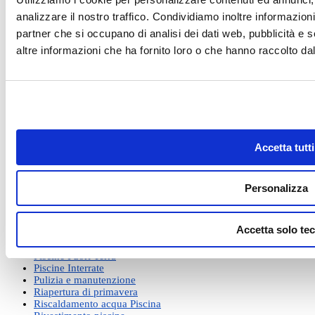
TIZIANO
su
Problemi col Robot Piscina? Ecco le soluzioni
comuni!
analizzare il nostro traffico. Condividiamo inoltre informazioni 
partner che si occupano di analisi dei dati web, pubblicità e 
Categorie
altre informazioni che ha fornito loro o che hanno raccolto dal 
Accessori per piscina
Altri Argomenti
Arredamento Giardino
Bordi e Pavimentazioni
Chiusura invernale Piscina
Coperture per Piscina
Corsi e formazione
Accetta tutti
Docce da esterno per piscina
Elettrolisi al sale
Filtrazione piscina
Fitness in piscina
Personalizza
Guida alla scelta della Piscina
Illuminazione Piscina
Normative Piscine Interrate
Accetta solo tec
Pavimentazioni esterne Piscina
Permessi e Autorizzazioni
Piscine Fuori Terra
Piscine Interrate
Pulizia e manutenzione
Riapertura di primavera
Riscaldamento acqua Piscina